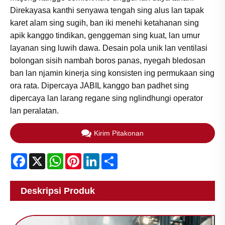
Direkayasa kanthi senyawa tengah sing alus lan tapak
karet alam sing sugih, ban iki menehi ketahanan sing
apik kanggo tindikan, genggeman sing kuat, lan umur
layanan sing luwih dawa. Desain pola unik lan ventilasi
bolongan sisih nambah boros panas, nyegah bledosan
ban lan njamin kinerja sing konsisten ing permukaan sing
ora rata. Dipercaya JABIL kanggo ban padhet sing
dipercaya lan larang regane sing nglindhungi operator
lan peralatan.
Kirim Pitakonan
Facebook
X
WhatsApp
Pinterest
LinkedIn
Share
Deskripsi Produk