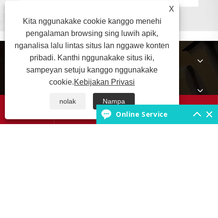
X
Kita nggunakake cookie kanggo menehi
pengalaman browsing sing luwih apik,
nganalisa lalu lintas situs lan nggawe konten
pribadi. Kanthi nggunakake situs iki,
Babagan Kita
sampeyan setuju kanggo nggunakake
cookie.
Kebijakan Privasi
Produk
nolak
Nampa




Online Service
Basis Pengetahuan Ban
Hubungi Kita