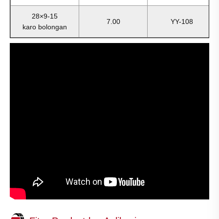
28×9-15
7.00
YY-108
karo bolongan