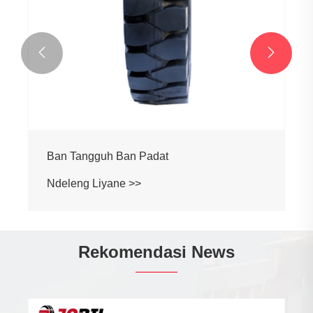


Ban Padat Forklift dengan Klip
Ndeleng Liyane >>
Rekomendasi News