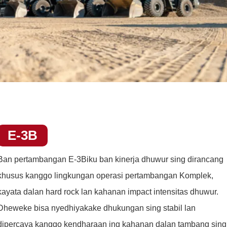
E-3B
Ban pertambangan E-3B
iku ban kinerja dhuwur sing dirancang
khusus kanggo lingkungan operasi pertambangan Komplek,
kayata dalan hard rock lan kahanan impact intensitas dhuwur.
Dheweke bisa nyedhiyakake dhukungan sing stabil lan
dipercaya kanggo kendharaan ing kahanan dalan tambang sing