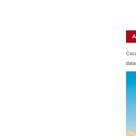
A
Coco
dala