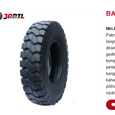
B
Min.
Pabr
lang
dira
gedh
komp
pert
kang
kaha
pili
nyuk