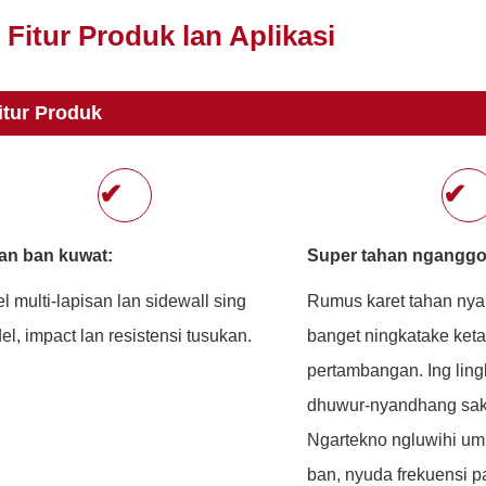
Fitur Produk lan Aplikasi
itur Produk
✔
✔
an ban kuwat:
Super tahan nganggo
l multi-lapisan lan sidewall sing
Rumus karet tahan ny
el, impact lan resistensi tusukan.
banget ningkatake ket
pertambangan. Ing lin
dhuwur-nyandhang sak
Ngartekno ngluwihi um
ban, nyuda frekuensi p