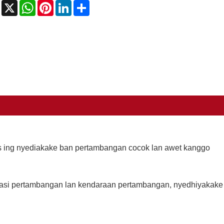
Facebook
X
WhatsApp
Pinterest
LinkedIn
Share
us ing nyediakake ban pertambangan cocok lan awet kanggo
rasi pertambangan lan kendaraan pertambangan, nyedhiyakake