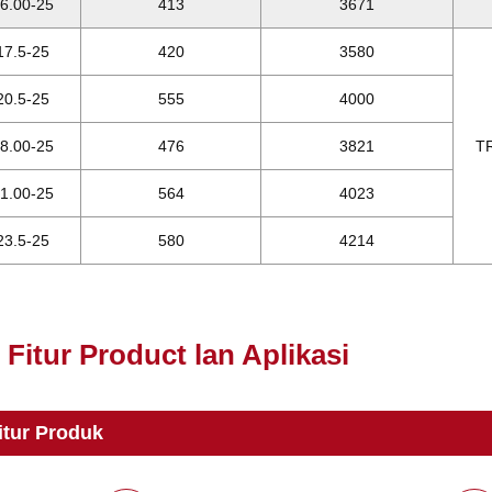
6.00-25
413
3671
17.5-25
420
3580
20.5-25
555
4000
8.00-25
476
3821
T
1.00-25
564
4023
23.5-25
580
4214
Fitur Product lan Aplikasi
itur Produk