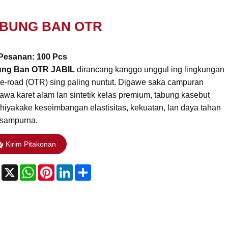
BUNG BAN OTR
Pesanan: 100 Pcs
ung Ban OTR JABIL
dirancang kanggo unggul ing lingkungan
the-road (OTR) sing paling nuntut. Digawe saka campuran
awa karet alam lan sintetik kelas premium, tabung kasebut
hiyakake keseimbangan elastisitas, kekuatan, lan daya tahan
 sampurna.
Kirim Pitakonan
Facebook
X
WhatsApp
Pinterest
LinkedIn
Share