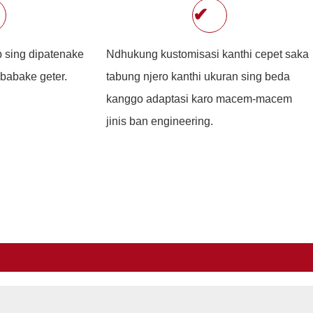
✔
p sing dipatenake
Ndhukung kustomisasi kanthi cepet saka
babake geter.
tabung njero kanthi ukuran sing beda
kanggo adaptasi karo macem-macem
jinis ban engineering.