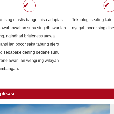
✔
✔
n sing elastis banget bisa adaptasi
Teknologi sealing katu
 owah-owahan suhu sing dhuwur lan
nyegah bocor sing dise
ng, ngindhari brittleness utawa
ansi lan bocor saka tabung njero
 disebabake dening bedane suhu
rane awan lan wengi ing wilayah
tambangan.
plikasi