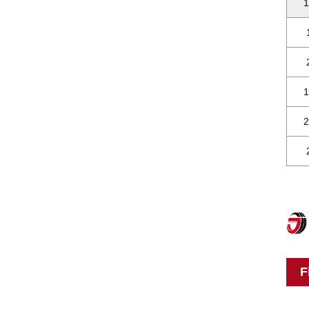
1
1
2
F