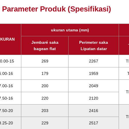
Parameter Produk (Spesifikasi)
ukuran utama (mm)
UKURAN
Jembaré saka
Perimeter saka
bagean flat
Lipatan datar
0.00-15
269
2267
T
6.00-16
179
1959
7.00-16
200
2049
T
7.50-16
220
2120
7.50-20
203
2416
T
8.25-20
229
2517