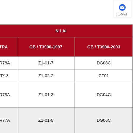
E-Mail
NILAI
TRA
GB / T3900-1997
GB / T3900-2003
R78A
Z1-01-7
DG08C
TR13
Z1-02-2
CF01
R75A
Z1-01-3
DG04C
R77A
Z1-01-5
DG06C