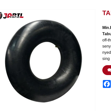
TA
Min.
Tab
off-
seny
nyed
sing