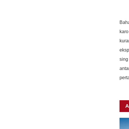
Baha
karo
kura
eksp
sing
anta
per
A