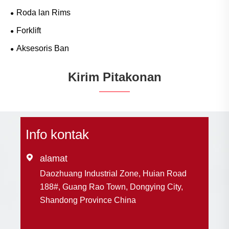
Roda lan Rims
Forklift
Aksesoris Ban
Kirim Pitakonan
Info kontak

alamat
Daozhuang Industrial Zone, Huian Road
188#, Guang Rao Town, Dongying City,
Shandong Province China