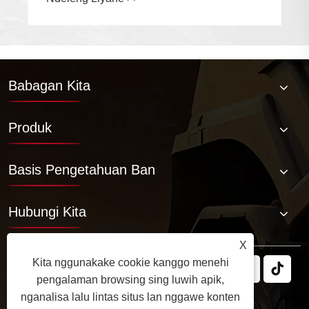
Babagan Kita
Produk
Basis Pengetahuan Ban
Hubungi Kita
X
Kita nggunakake cookie kanggo menehi
pengalaman browsing sing luwih apik,
nganalisa lalu lintas situs lan nggawe konten