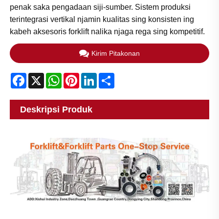
penak saka pengadaan siji-sumber. Sistem produksi
terintegrasi vertikal njamin kualitas sing konsisten ing
kabeh aksesoris forklift nalika njaga rega sing kompetitif.
Kirim Pitakonan
Facebook
X
WhatsApp
Pinterest
LinkedIn
Share
Deskripsi Produk