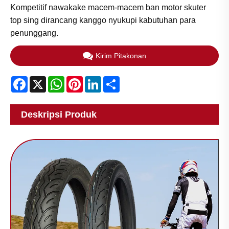
Kompetitif nawakake macem-macem ban motor skuter
top sing dirancang kanggo nyukupi kabutuhan para
penunggang.​
Kirim Pitakonan
Facebook
X
WhatsApp
Pinterest
LinkedIn
Share
Deskripsi Produk