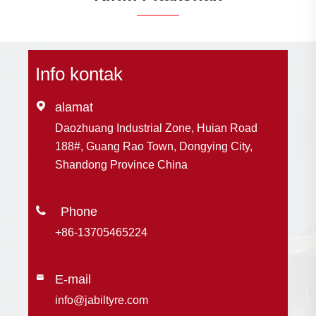
Info kontak

alamat
Daozhuang Industrial Zone, Huian Road
188#, Guang Rao Town, Dongying City,
Shandong Province China

+86-13705465224
E-mail

info@jabiltyre.com